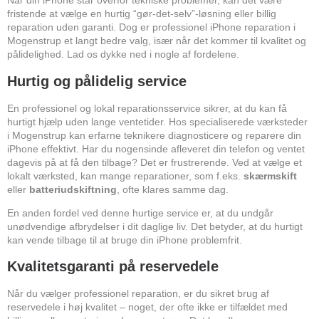
Når din iPhone står overfor tekniske problemer, kan det være
fristende at vælge en hurtig “gør-det-selv”-løsning eller billig
reparation uden garanti. Dog er professionel iPhone reparation i
Mogenstrup et langt bedre valg, især når det kommer til kvalitet og
pålidelighed. Lad os dykke ned i nogle af fordelene.
Hurtig og pålidelig service
En professionel og lokal reparationsservice sikrer, at du kan få
hurtigt hjælp uden lange ventetider. Hos specialiserede værksteder
i Mogenstrup kan erfarne teknikere diagnosticere og reparere din
iPhone effektivt. Har du nogensinde afleveret din telefon og ventet
dagevis på at få den tilbage? Det er frustrerende. Ved at vælge et
lokalt værksted, kan mange reparationer, som f.eks.
skærmskift
eller
batteriudskiftning
, ofte klares samme dag.
En anden fordel ved denne hurtige service er, at du undgår
unødvendige afbrydelser i dit daglige liv. Det betyder, at du hurtigt
kan vende tilbage til at bruge din iPhone problemfrit.
Kvalitetsgaranti på reservedele
Når du vælger professionel reparation, er du sikret brug af
reservedele i høj kvalitet – noget, der ofte ikke er tilfældet med