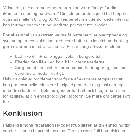
Vidste du, at ekstreme temperaturer kan være farlige for din
iPhones batteri og hardware? Din telefon er designet til at fungere
optimalt mellem 0°C og 35°C. Temperaturen udenfor dette interval
kan forringe ydeevnen og medføre permanente skader.
For eksempel kan ekstrem varme få batteriet til at overophede og
svulme op, mens kulde kan reducere batteriets levetid markant og
gøre skærmen mindre responsiv. For at undgå disse problemer:
Lad ikke din iPhone ligge i solen i længere tid.
Efterlad den ikke i en kold bil i vintermånederne.
Sørg for, at din telefon har en pause fra tung brug, som kan
opvarme enheden hurtigt.
Hvis du oplever problemer som følge af ekstreme temperaturer,
kan professionelle teknikere hjælpe dig med at diagnosticere og
udbedre skaderne. Tjek muligheder for batteriskift og reparationer
for at sikre, at din enhed forbliver i topform. Se mere om batteriskift
her
.
Konklusion
Pålidelig iPhone reparation i Mogenstrup sikrer, at din enhed hurtigt
vender tilbage til optimal funktion. Fra skærmskift til batteriskift og