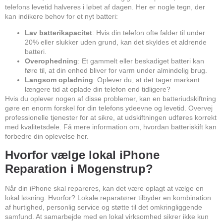
telefons levetid halveres i løbet af dagen. Her er nogle tegn, der
kan indikere behov for et nyt batteri:
Lav batterikapacitet
: Hvis din telefon ofte falder til under
20% eller slukker uden grund, kan det skyldes et aldrende
batteri.
Overophedning
: Et gammelt eller beskadiget batteri kan
føre til, at din enhed bliver for varm under almindelig brug.
Langsom opladning
: Oplever du, at det tager markant
længere tid at oplade din telefon end tidligere?
Hvis du oplever nogen af disse problemer, kan en batteriudskiftning
gøre en enorm forskel for din telefons ydeevne og levetid. Overvej
professionelle tjenester for at sikre, at udskiftningen udføres korrekt
med kvalitetsdele. Få mere information om, hvordan batteriskift kan
forbedre din oplevelse
her
.
Hvorfor vælge lokal iPhone
Reparation i Mogenstrup?
Når din iPhone skal repareres, kan det være oplagt at vælge en
lokal løsning. Hvorfor? Lokale reparatører tilbyder en kombination
af hurtighed, personlig service og støtte til det omkringliggende
samfund. At samarbejde med en lokal virksomhed sikrer ikke kun