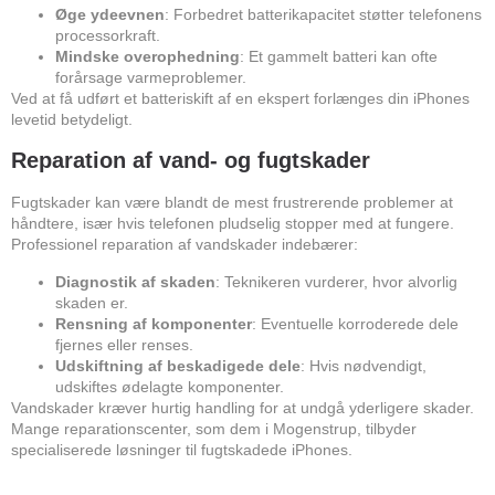
Øge ydeevnen
: Forbedret batterikapacitet støtter telefonens
processorkraft.
Mindske overophedning
: Et gammelt batteri kan ofte
forårsage varmeproblemer.
Ved at få udført et batteriskift af en ekspert forlænges din iPhones
levetid betydeligt.
Reparation af vand- og fugtskader
Fugtskader kan være blandt de mest frustrerende problemer at
håndtere, især hvis telefonen pludselig stopper med at fungere.
Professionel reparation af vandskader indebærer:
Diagnostik af skaden
: Teknikeren vurderer, hvor alvorlig
skaden er.
Rensning af komponenter
: Eventuelle korroderede dele
fjernes eller renses.
Udskiftning af beskadigede dele
: Hvis nødvendigt,
udskiftes ødelagte komponenter.
Vandskader kræver hurtig handling for at undgå yderligere skader.
Mange reparationscenter, som dem i Mogenstrup, tilbyder
specialiserede løsninger til fugtskadede iPhones.