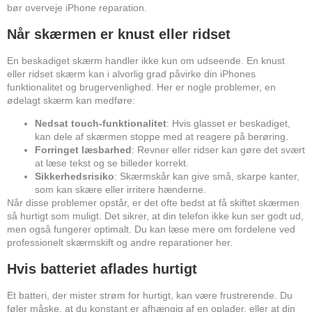
bør overveje iPhone reparation.
Når skærmen er knust eller ridset
En beskadiget skærm handler ikke kun om udseende. En knust
eller ridset skærm kan i alvorlig grad påvirke din iPhones
funktionalitet og brugervenlighed. Her er nogle problemer, en
ødelagt skærm kan medføre:
Nedsat touch-funktionalitet
: Hvis glasset er beskadiget,
kan dele af skærmen stoppe med at reagere på berøring.
Forringet læsbarhed
: Revner eller ridser kan gøre det svært
at læse tekst og se billeder korrekt.
Sikkerhedsrisiko
: Skærmskår kan give små, skarpe kanter,
som kan skære eller irritere hænderne.
Når disse problemer opstår, er det ofte bedst at få skiftet skærmen
så hurtigt som muligt. Det sikrer, at din telefon ikke kun ser godt ud,
men også fungerer optimalt. Du kan læse mere om fordelene ved
professionelt skærmskift og andre reparationer
her
.
Hvis batteriet aflades hurtigt
Et batteri, der mister strøm for hurtigt, kan være frustrerende. Du
føler måske, at du konstant er afhængig af en oplader, eller at din