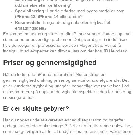
uddannelse eller certificering?
Specialisering
: Har de erfaring med nyere modeller som
iPhone 13
,
iPhone 14
eller andre?
Reservedele
: Bruger de originale eller høj kvalitet
erstatningsdele?
En kompetent teknolog sikrer, at din iPhone vender tilbage i optimal
stand uden unødvendige problemer. Det giver dig ro i sindet, især
hvis du vælger en professionel service i Mogenstrup. For at få
indsigt i, hvad eksperter kan tilbyde, læs om det hos
JB Helpdesk
.
Priser og gennemsigtighed
Når du leder efter iPhone reparation i Mogenstrup, er
gennemsigtighed omkring priser og serviceforhold afgørende. Det
giver kunderne tryghed og undgår ubehagelige overraskelser. Lad
os se nærmere på nogle af de vigtigste aspekter inden for priser og
servicegarantier.
Er der skjulte gebyrer?
Har du nogensinde afleveret en enhed til reparation og bagefter
opdaget uventede omkostninger? Det er en frustrerende oplevelse,
som mange vil gøre alt for at undgå. Hos professionelle værksteder