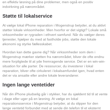
en effektiv løsning på dine problemer, men også en positiv
indvirkning på nærområdet.
Støtte til lokalservice
At vælge lokal iPhone reparation i Mogenstrup betyder, at du aktivt
støtter lokale virksomheder. Men hvorfor er det vigtigt? Lokale små
virksomheder er rygraden i ethvert samfund. Når du vælger deres
tjenester, hjælper du med at fastholde jobs, støtte den lokale
økonomi og styrke fællesskabet.
Hvordan kan dette gavne dig? Når virksomheder som dem i
Mogenstrup mærker støtten fra nærområdet, bliver de ofte endnu
mere forpligtede til at yde fremragende service. Det er en win-win-
situation for alle parter. De ressourcer, du investerer i lokal
reparation, bliver ofte cirkuleret i lokalsamfundet igen, hvad enten
det er via ansatte eller andre lokale leverandører.
Ingen lange ventetider
Når din iPhone pludselig går i stykker, har du sjældent tid til at vente
i dage eller uger på en løsning. At vælge en lokal
reparationsservice i Mogenstrup betyder, at du slipper for den
lange ventetid forbundet med at sende din telefon til et eksternt