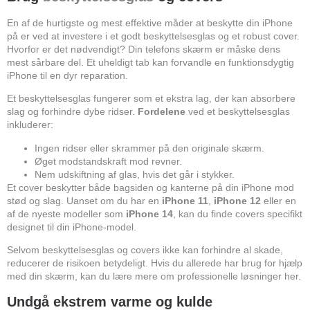
En af de hurtigste og mest effektive måder at beskytte din iPhone
på er ved at investere i et godt beskyttelsesglas og et robust cover.
Hvorfor er det nødvendigt? Din telefons skærm er måske dens
mest sårbare del. Et uheldigt tab kan forvandle en funktionsdygtig
iPhone til en dyr reparation.
Et beskyttelsesglas fungerer som et ekstra lag, der kan absorbere
slag og forhindre dybe ridser.
Fordelene
ved et beskyttelsesglas
inkluderer:
Ingen ridser eller skrammer på den originale skærm.
Øget modstandskraft mod revner.
Nem udskiftning af glas, hvis det går i stykker.
Et cover beskytter både bagsiden og kanterne på din iPhone mod
stød og slag. Uanset om du har en
iPhone 11
,
iPhone 12
eller en
af de nyeste modeller som
iPhone 14
, kan du finde covers specifikt
designet til din iPhone-model.
Selvom beskyttelsesglas og covers ikke kan forhindre al skade,
reducerer de risikoen betydeligt. Hvis du allerede har brug for hjælp
med din skærm, kan du lære mere om professionelle løsninger
her
.
Undgå ekstrem varme og kulde