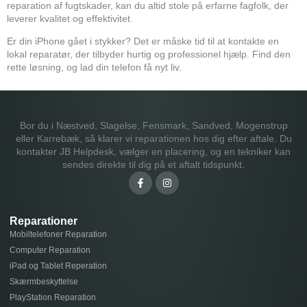
reparation af fugtskader, kan du altid stole på erfarne fagfolk, der
leverer kvalitet og effektivitet.
Er din iPhone gået i stykker? Det er måske tid til at kontakte en
lokal reparatør, der tilbyder hurtig og professionel hjælp. Find den
rette løsning, og lad din telefon få nyt liv.
Bor du i Næstved, Slagelse, Fensmark, Sandved, Mogenstrup
eller Karrebæk, så klarer vi reparationen hos dig efter aftale. Du
kontakter JB Helpdesk, vælger en placering, og en tekniker kan
sendes direkte til dig på et aftalt tidspunkt.
Reparationer
Mobiltelefoner Reparation
Computer Reparation
iPad og Tablet Reperation
Skærmbeskyttelse
PlayStation Reparation