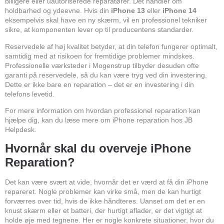
billigere eller uautoriserede reparatører. Det handler om
holdbarhed og ydeevne. Hvis din
iPhone 13
eller
iPhone 14
eksempelvis skal have en ny skærm, vil en professionel tekniker
sikre, at komponenten lever op til producentens standarder.
Reservedele af høj kvalitet betyder, at din telefon fungerer optimalt,
samtidig med at risikoen for fremtidige problemer mindskes.
Professionelle værksteder i Mogenstrup tilbyder desuden ofte
garanti på reservedele, så du kan være tryg ved din investering.
Dette er ikke bare en reparation – det er en investering i din
telefons levetid.
For mere information om hvordan professionel reparation kan
hjælpe dig, kan du læse mere om
iPhone reparation hos JB
Helpdesk
.
Hvornår skal du overveje iPhone
Reparation?
Det kan være svært at vide, hvornår det er værd at få din iPhone
repareret. Nogle problemer kan virke små, men de kan hurtigt
forværres over tid, hvis de ikke håndteres. Uanset om det er en
knust skærm eller et batteri, der hurtigt aflader, er det vigtigt at
holde øje med tegnene. Her er nogle konkrete situationer, hvor du