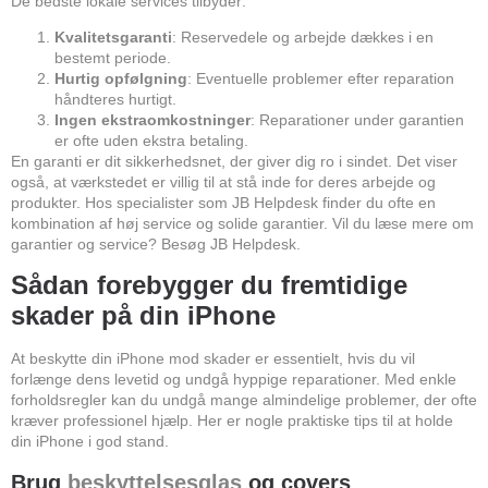
De bedste lokale services tilbyder:
Kvalitetsgaranti
: Reservedele og arbejde dækkes i en
bestemt periode.
Hurtig opfølgning
: Eventuelle problemer efter reparation
håndteres hurtigt.
Ingen ekstraomkostninger
: Reparationer under garantien
er ofte uden ekstra betaling.
En garanti er dit sikkerhedsnet, der giver dig ro i sindet. Det viser
også, at værkstedet er villig til at stå inde for deres arbejde og
produkter. Hos specialister som JB Helpdesk finder du ofte en
kombination af høj service og solide garantier. Vil du læse mere om
garantier og service? Besøg
JB Helpdesk
.
Sådan forebygger du fremtidige
skader på din iPhone
At beskytte din iPhone mod skader er essentielt, hvis du vil
forlænge dens levetid og undgå hyppige reparationer. Med enkle
forholdsregler kan du undgå mange almindelige problemer, der ofte
kræver professionel hjælp. Her er nogle praktiske tips til at holde
din iPhone i god stand.
Brug
beskyttelsesglas
og covers