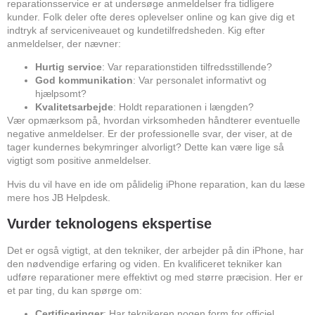
reparationsservice er at undersøge anmeldelser fra tidligere
kunder. Folk deler ofte deres oplevelser online og kan give dig et
indtryk af serviceniveauet og kundetilfredsheden. Kig efter
anmeldelser, der nævner:
Hurtig service
: Var reparationstiden tilfredsstillende?
God kommunikation
: Var personalet informativt og
hjælpsomt?
Kvalitetsarbejde
: Holdt reparationen i længden?
Vær opmærksom på, hvordan virksomheden håndterer eventuelle
negative anmeldelser. Er der professionelle svar, der viser, at de
tager kundernes bekymringer alvorligt? Dette kan være lige så
vigtigt som positive anmeldelser.
Hvis du vil have en ide om pålidelig iPhone reparation, kan du læse
mere hos
JB Helpdesk
.
Vurder teknologens ekspertise
Det er også vigtigt, at den tekniker, der arbejder på din iPhone, har
den nødvendige erfaring og viden. En kvalificeret tekniker kan
udføre reparationer mere effektivt og med større præcision. Her er
et par ting, du kan spørge om:
Certificeringer
: Har teknikeren nogen form for officiel