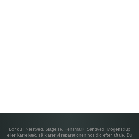
Bor du i Næstved, Slagelse, Fensmark, Sandved, Mogenstrup
eller Karrebæk, så klarer vi reparationen hos dig efter aftale. Du