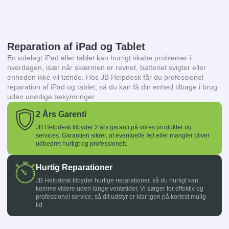
Reparation af iPad og Tablet
En ødelagt iPad eller tablet kan hurtigt skabe problemer i
hverdagen, især når skærmen er revnet, batteriet svigter eller
enheden ikke vil tænde. Hos JB Helpdesk får du professionel
reparation af iPad og tablet, så du kan få din enhed tilbage i brug
uden unødige bekymringer.
2 Års Garenti
JB Helpdesk tilbyder 2 års garanti på vores produkter og
services. Garantien sikrer, at eventuelle fejl eller mangler bliver
udbedret hurtigt og professionelt.
Hurtig Reparationer
JB Helpdesk tilbyder hurtige reparationer, så du hurtigt kan
komme videre uden lange ventetider. Vi sørger for effektiv og
professionel service, så dit udstyr er klar igen på kortest mulig
tid.