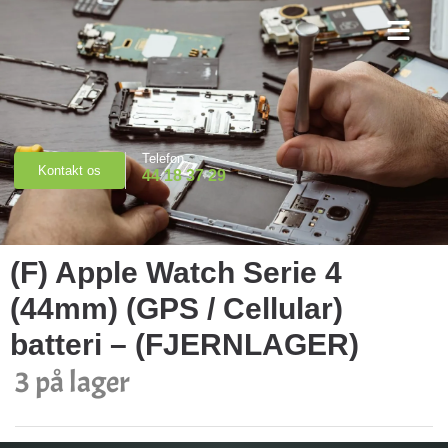
Priser & Booking
Telefon
Kontakt os
44 18 37 29
(F) Apple Watch Serie 4
(44mm) (GPS / Cellular)
batteri – (FJERNLAGER)
3 på lager