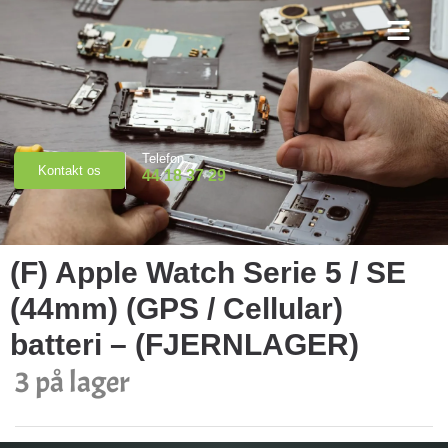
Priser & Booking
Telefon
Kontakt os
44 18 37 29
(F) Apple Watch Serie 5 / SE
(44mm) (GPS / Cellular)
batteri – (FJERNLAGER)
3 på lager