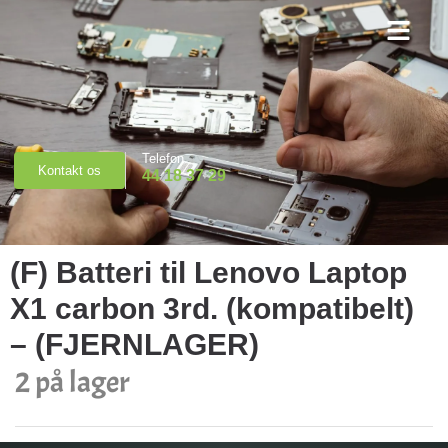
Priser & Booking
Telefon
Kontakt os
44 18 37 29
(F) Batteri til Lenovo Laptop
X1 carbon 3rd. (kompatibelt)
– (FJERNLAGER)
2 på lager