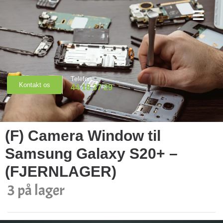
Priser & Booking
Telefon
Kontakt os
44 18 37 29
(F) Camera Window til
Samsung Galaxy S20+ –
(FJERNLAGER)
3 på lager