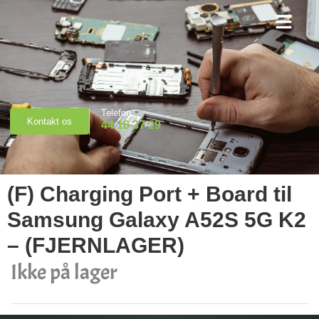
Priser & Booking
Telefon
Kontakt os
44 18 37 29
(F) Charging Port + Board til
Samsung Galaxy A52S 5G K2
– (FJERNLAGER)
Ikke på lager