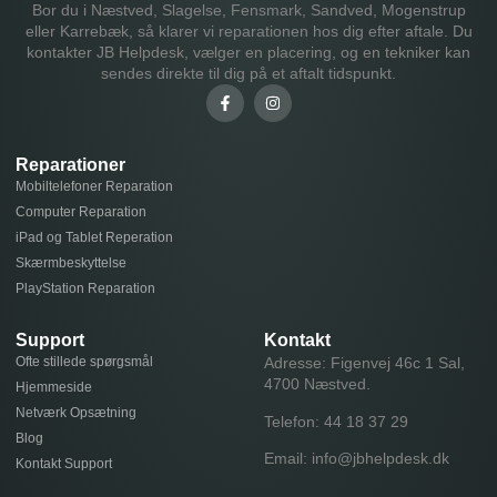
Bor du i Næstved, Slagelse, Fensmark, Sandved, Mogenstrup
eller Karrebæk, så klarer vi reparationen hos dig efter aftale. Du
kontakter JB Helpdesk, vælger en placering, og en tekniker kan
sendes direkte til dig på et aftalt tidspunkt.
Reparationer
Mobiltelefoner Reparation
Computer Reparation
iPad og Tablet Reperation
Skærmbeskyttelse
PlayStation Reparation
Support
Kontakt
Ofte stillede spørgsmål
Adresse: Figenvej 46c 1 Sal,
4700 Næstved.
Hjemmeside
Netværk Opsætning
Telefon:
44 18 37 29
Blog
Email:
info@jbhelpdesk.dk
Kontakt Support