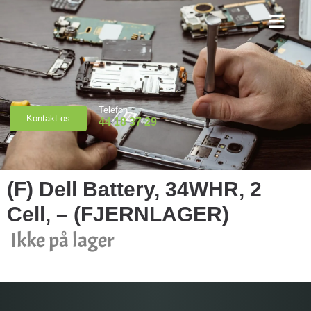
Priser & Booking
Telefon
Kontakt os
44 18 37 29
(F) Dell Battery, 34WHR, 2
Cell, – (FJERNLAGER)
Ikke på lager