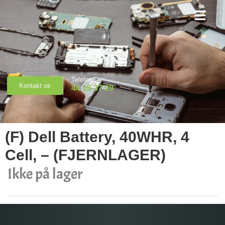
Priser & Booking
Telefon
Kontakt os
44 18 37 29
(F) Dell Battery, 40WHR, 4
Cell, – (FJERNLAGER)
Ikke på lager