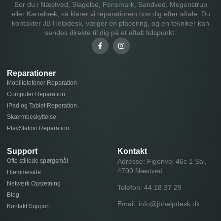
Bor du i Næstved, Slagelse, Fensmark, Sandved, Mogenstrup
eller Karrebæk, så klarer vi reparationen hos dig efter aftale. Du
kontakter JB Helpdesk, vælger en placering, og en tekniker kan
sendes direkte til dig på et aftalt tidspunkt.
Reparationer
Mobiltelefoner Reparation
Computer Reparation
iPad og Tablet Reperation
Skærmbeskyttelse
PlayStation Reparation
Support
Kontakt
Ofte stillede spørgsmål
Adresse: Figenvej 46c 1 Sal,
4700 Næstved.
Hjemmeside
Netværk Opsætning
Telefon:
44 18 37 29
Blog
Email:
info@jbhelpdesk.dk
Kontakt Support