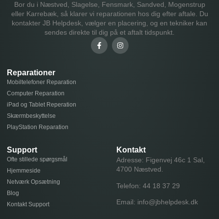
Bor du i Næstved, Slagelse, Fensmark, Sandved, Mogenstrup
eller Karrebæk, så klarer vi reparationen hos dig efter aftale. Du
kontakter JB Helpdesk, vælger en placering, og en tekniker kan
sendes direkte til dig på et aftalt tidspunkt.
Reparationer
Mobiltelefoner Reparation
Computer Reparation
iPad og Tablet Reperation
Skærmbeskyttelse
PlayStation Reparation
Support
Kontakt
Ofte stillede spørgsmål
Adresse: Figenvej 46c 1 Sal,
4700 Næstved.
Hjemmeside
Netværk Opsætning
Telefon:
44 18 37 29
Blog
Email:
info@jbhelpdesk.dk
Kontakt Support