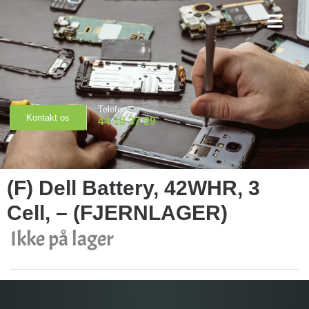
Priser & Booking
Telefon
Kontakt os
44 18 37 29
(F) Dell Battery, 42WHR, 3
Cell, – (FJERNLAGER)
Ikke på lager