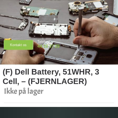
Priser & Booking
Telefon
Kontakt os
44 18 37 29
(F) Dell Battery, 51WHR, 3
Cell, – (FJERNLAGER)
Ikke på lager