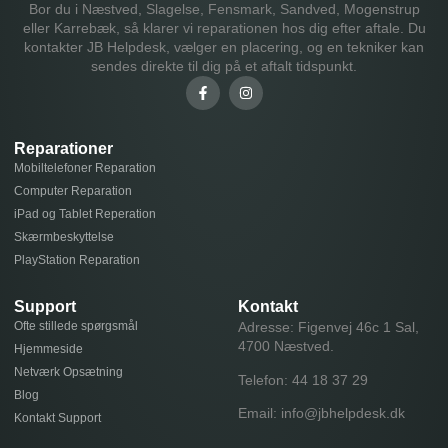
Bor du i Næstved, Slagelse, Fensmark, Sandved, Mogenstrup
eller Karrebæk, så klarer vi reparationen hos dig efter aftale. Du
kontakter JB Helpdesk, vælger en placering, og en tekniker kan
sendes direkte til dig på et aftalt tidspunkt.
Reparationer
Mobiltelefoner Reparation
Computer Reparation
iPad og Tablet Reperation
Skærmbeskyttelse
PlayStation Reparation
Support
Kontakt
Ofte stillede spørgsmål
Adresse: Figenvej 46c 1 Sal,
4700 Næstved.
Hjemmeside
Netværk Opsætning
Telefon:
44 18 37 29
Blog
Email:
info@jbhelpdesk.dk
Kontakt Support