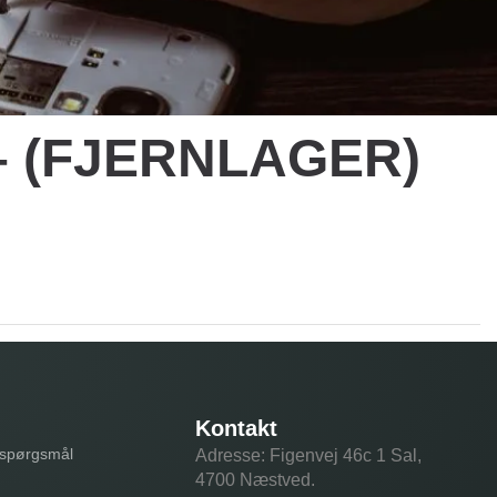
 – (FJERNLAGER)
Kontakt
e spørgsmål
Adresse: Figenvej 46c 1 Sal,
4700 Næstved.