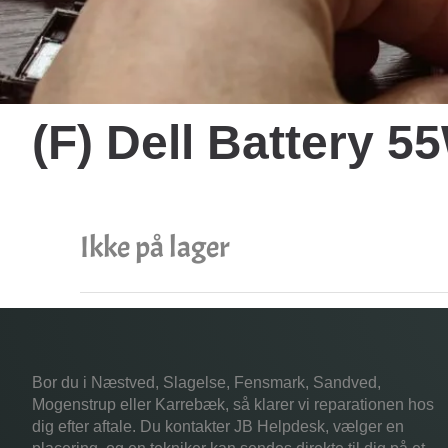
(F) Dell Battery
Ikke på lager
Bor du i Næstved, Slagelse, Fensmark, Sandved,
Mogenstrup eller Karrebæk, så klarer vi reparationen hos
dig efter aftale. Du kontakter JB Helpdesk, vælger en