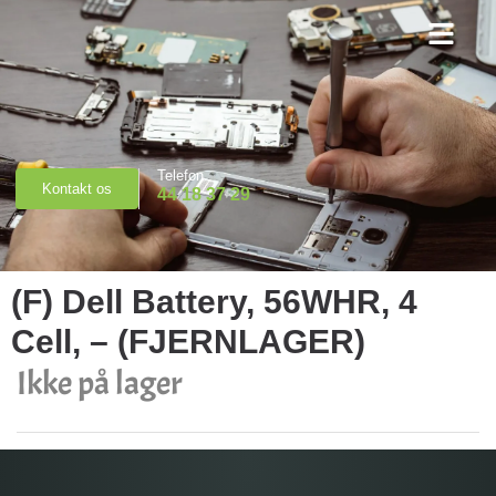
Priser & Booking
Telefon
Kontakt os
44 18 37 29
(F) Dell Battery, 56WHR, 4
Cell, – (FJERNLAGER)
Ikke på lager