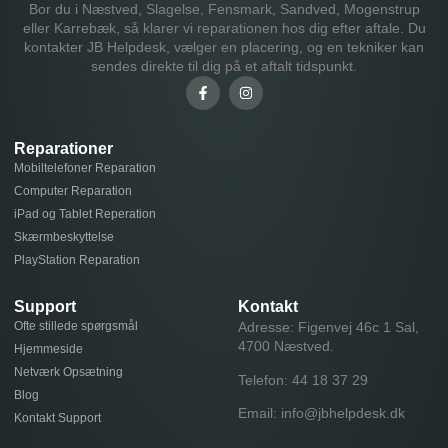
Bor du i Næstved, Slagelse, Fensmark, Sandved, Mogenstrup
eller Karrebæk, så klarer vi reparationen hos dig efter aftale. Du
kontakter JB Helpdesk, vælger en placering, og en tekniker kan
sendes direkte til dig på et aftalt tidspunkt.
Reparationer
Mobiltelefoner Reparation
Computer Reparation
iPad og Tablet Reperation
Skærmbeskyttelse
PlayStation Reparation
Support
Kontakt
Ofte stillede spørgsmål
Adresse: Figenvej 46c 1 Sal,
4700 Næstved.
Hjemmeside
Netværk Opsætning
Telefon:
44 18 37 29
Blog
Email:
info@jbhelpdesk.dk
Kontakt Support