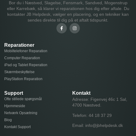
Bor du i Næstved, Slagelse, Fensmark, Sandved, Mogenstrup
eller Karrebæk, så klarer vi reparationen hos dig efter aftale. Du
kontakter JB Helpdesk, vælger en placering, og en tekniker kan
sendes direkte til dig på et aftalt tidspunkt.
Reparationer
Mobiltelefoner Reparation
Computer Reparation
iPad og Tablet Reperation
Skærmbeskyttelse
PlayStation Reparation
Support
Kontakt
Ofte stillede spørgsmål
Adresse: Figenvej 46c 1 Sal,
4700 Næstved.
Hjemmeside
Netværk Opsætning
Telefon:
44 18 37 29
Blog
Email:
info@jbhelpdesk.dk
Kontakt Support