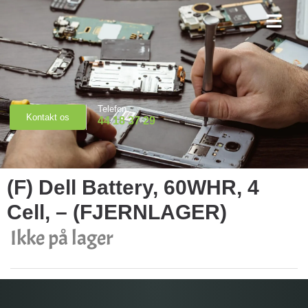
Priser & Booking
Telefon
Kontakt os
44 18 37 29
(F) Dell Battery, 60WHR, 4
Cell, – (FJERNLAGER)
Ikke på lager