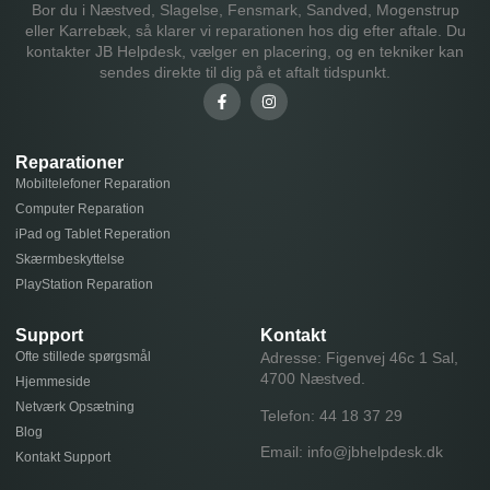
Bor du i Næstved, Slagelse, Fensmark, Sandved, Mogenstrup
eller Karrebæk, så klarer vi reparationen hos dig efter aftale. Du
kontakter JB Helpdesk, vælger en placering, og en tekniker kan
sendes direkte til dig på et aftalt tidspunkt.
Reparationer
Mobiltelefoner Reparation
Computer Reparation
iPad og Tablet Reperation
Skærmbeskyttelse
PlayStation Reparation
Support
Kontakt
Ofte stillede spørgsmål
Adresse: Figenvej 46c 1 Sal,
4700 Næstved.
Hjemmeside
Netværk Opsætning
Telefon:
44 18 37 29
Blog
Email:
info@jbhelpdesk.dk
Kontakt Support