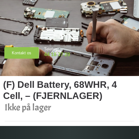
Priser & Booking
Telefon
Kontakt os
44 18 37 29
(F) Dell Battery, 68WHR, 4
Cell, – (FJERNLAGER)
Ikke på lager