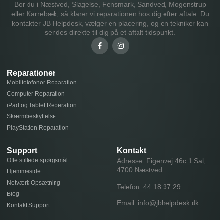
Bor du i Næstved, Slagelse, Fensmark, Sandved, Mogenstrup
eller Karrebæk, så klarer vi reparationen hos dig efter aftale. Du
kontakter JB Helpdesk, vælger en placering, og en tekniker kan
sendes direkte til dig på et aftalt tidspunkt.
Reparationer
Mobiltelefoner Reparation
Computer Reparation
iPad og Tablet Reperation
Skærmbeskyttelse
PlayStation Reparation
Support
Kontakt
Ofte stillede spørgsmål
Adresse: Figenvej 46c 1 Sal,
4700 Næstved.
Hjemmeside
Netværk Opsætning
Telefon:
44 18 37 29
Blog
Email:
info@jbhelpdesk.dk
Kontakt Support