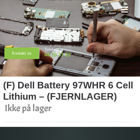
Priser & Booking
Telefon
Kontakt os
44 18 37 29
(F) Dell Battery 97WHR 6 Cell
Lithium – (FJERNLAGER)
Ikke på lager