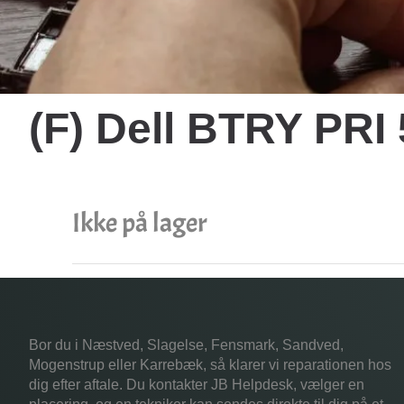
(F) Dell BTRY PR
Ikke på lager
Bor du i Næstved, Slagelse, Fensmark, Sandved,
Mogenstrup eller Karrebæk, så klarer vi reparationen hos
dig efter aftale. Du kontakter JB Helpdesk, vælger en