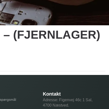
DI – (FJERNLAGER)
Kontakt
e spørgsmål
Adresse: Figenvej 46c 1 Sal,
4700 Næstved.