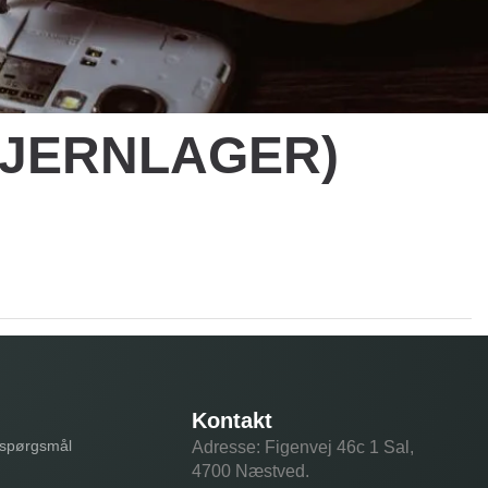
– (FJERNLAGER)
Kontakt
e spørgsmål
Adresse: Figenvej 46c 1 Sal,
4700 Næstved.