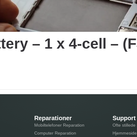
ttery – 1 x 4-cell 
Reparationer
Support
Mobiltelefoner Reparation
Ofte stilled
Computer Reparation
Hjemmeside