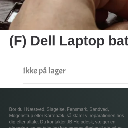
(F) Dell Laptop ba
Ikke på lager
Bor du i Næstved, Slagelse, Fensmark, Sandved,
Mogenstrup eller Karrebæk, så klarer vi reparationen hos
dig efter aftale. Du kontakter JB Helpdesk, vælger en