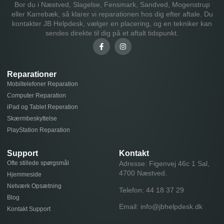
Bor du i Næstved, Slagelse, Fensmark, Sandved, Mogenstrup
eller Karrebæk, så klarer vi reparationen hos dig efter aftale. Du
kontakter JB Helpdesk, vælger en placering, og en tekniker kan
sendes direkte til dig på et aftalt tidspunkt.
Reparationer
Mobiltelefoner Reparation
Computer Reparation
iPad og Tablet Reperation
Skærmbeskyttelse
PlayStation Reparation
Support
Kontakt
Ofte stillede spørgsmål
Adresse: Figenvej 46c 1 Sal,
4700 Næstved.
Hjemmeside
Netværk Opsætning
Telefon:
44 18 37 29
Blog
Email:
info@jbhelpdesk.dk
Kontakt Support