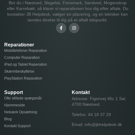
Bor du i Næstved, Slagelse, Fensmark, Sandved, Mogenstrup
eller Karrebæk, så klarer vi reparationen hos dig efter aftale. Du
kontakter JB Helpdesk, vælger en placering, og en tekniker kan
sendes direkte til dig på et aftalt tidspunkt.
Reparationer
Mobiltelefoner Reparation
Computer Reparation
iPad og Tablet Reperation
Skærmbeskyttelse
PlayStation Reparation
Support
Kontakt
Ofte stillede spørgsmål
Adresse: Figenvej 46c 1 Sal,
4700 Næstved.
Hjemmeside
Netværk Opsætning
Telefon:
44 18 37 29
Blog
Email:
info@jbhelpdesk.dk
Kontakt Support