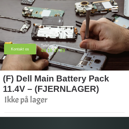
Priser & Booking
Telefon
Kontakt os
44 18 37 29
(F) Dell Main Battery Pack
11.4V – (FJERNLAGER)
Ikke på lager