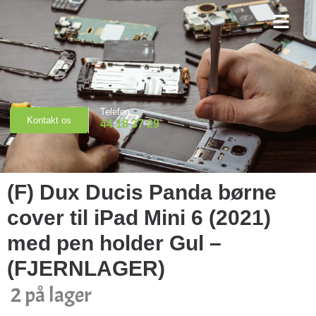
Priser & Booking
Telefon
Kontakt os
44 18 37 29
(F) Dux Ducis Panda børne
cover til iPad Mini 6 (2021)
med pen holder Gul –
(FJERNLAGER)
2 på lager