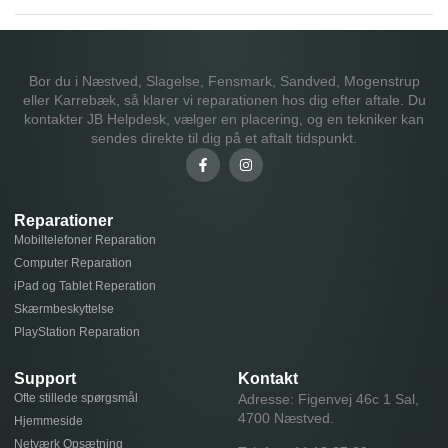
Bor du i Næstved, Slagelse, Fensmark, Sandved, Mogenstrup
eller Karrebæk, så klarer vi reparationen hos dig efter aftale. Du
kontakter JB Helpdesk, vælger en placering, og en tekniker kan
sendes direkte til dig på et aftalt tidspunkt.
Reparationer
Mobiltelefoner Reparation
Computer Reparation
iPad og Tablet Reperation
Skærmbeskyttelse
PlayStation Reparation
Support
Kontakt
Ofte stillede spørgsmål
Adresse: Figenvej 46c 1 Sal,
4700 Næstved.
Hjemmeside
Netværk Opsætning