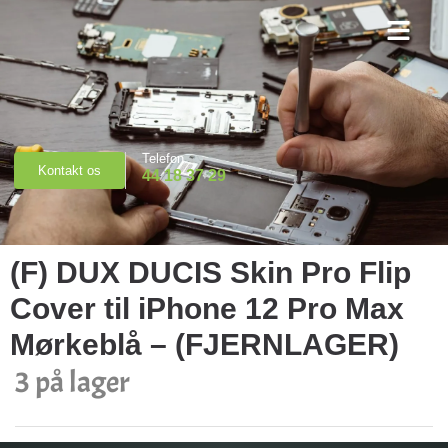
Priser & Booking
Telefon
Kontakt os
44 18 37 29
(F) DUX DUCIS Skin Pro Flip
Cover til iPhone 12 Pro Max
Mørkeblå – (FJERNLAGER)
3 på lager