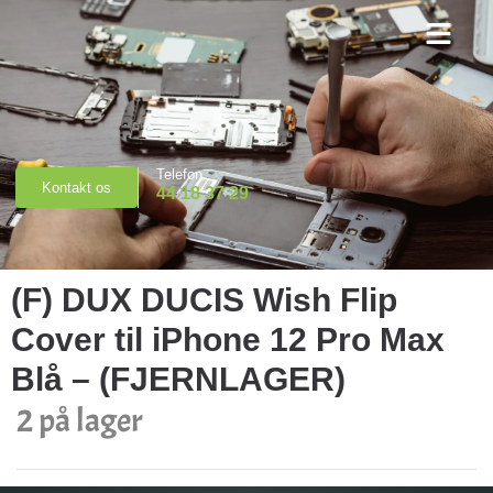
Priser & Booking
Telefon
Kontakt os
44 18 37 29
(F) DUX DUCIS Wish Flip
Cover til iPhone 12 Pro Max
Blå – (FJERNLAGER)
2 på lager