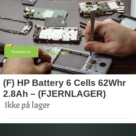
Priser & Booking
Telefon
Kontakt os
44 18 37 29
(F) HP Battery 6 Cells 62Whr
2.8Ah – (FJERNLAGER)
Ikke på lager