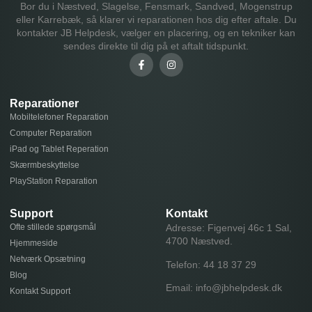
Bor du i Næstved, Slagelse, Fensmark, Sandved, Mogenstrup
eller Karrebæk, så klarer vi reparationen hos dig efter aftale. Du
kontakter JB Helpdesk, vælger en placering, og en tekniker kan
sendes direkte til dig på et aftalt tidspunkt.
Reparationer
Mobiltelefoner Reparation
Computer Reparation
iPad og Tablet Reperation
Skærmbeskyttelse
PlayStation Reparation
Support
Kontakt
Ofte stillede spørgsmål
Adresse: Figenvej 46c 1 Sal,
4700 Næstved.
Hjemmeside
Netværk Opsætning
Telefon:
44 18 37 29
Blog
Email:
info@jbhelpdesk.dk
Kontakt Support