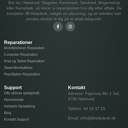
Bor du i Næstved, Slagelse, Fensmark, Sandved, Mogenstrup
eller Karrebæk, så klarer vi reparationen hos dig efter aftale. Du
kontakter JB Helpdesk, vælger en placering, og en tekniker kan
sendes direkte til dig på et aftalt tidspunkt.
Reparationer
Mobiltelefoner Reparation
Computer Reparation
iPad og Tablet Reperation
Skærmbeskyttelse
PlayStation Reparation
Support
Kontakt
Ofte stillede spørgsmål
Adresse: Figenvej 46c 1 Sal,
4700 Næstved.
Hjemmeside
Netværk Opsætning
Telefon:
44 18 37 29
Blog
Email:
info@jbhelpdesk.dk
Kontakt Support