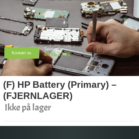
Priser & Booking
Telefon
Kontakt os
44 18 37 29
(F) HP Battery (Primary) –
(FJERNLAGER)
Ikke på lager