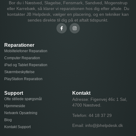
Bor du i Næstved, Slagelse, Fensmark, Sandved, Mogenstrup
eller Karrebæk, så klarer vi reparationen hos dig efter aftale. Du
kontakter JB Helpdesk, vælger en placering, og en tekniker kan
sendes direkte til dig på et aftalt tidspunkt.
Reparationer
Mobiltelefoner Reparation
Computer Reparation
iPad og Tablet Reperation
Skærmbeskyttelse
PlayStation Reparation
Support
Kontakt
Ofte stillede spørgsmål
Adresse: Figenvej 46c 1 Sal,
4700 Næstved.
Hjemmeside
Netværk Opsætning
Telefon:
44 18 37 29
Blog
Email:
info@jbhelpdesk.dk
Kontakt Support