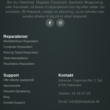
Bor du i Næstved, Slagelse, Fensmark, Sandved, Mogenstrup
eller Karrebæk, så klarer vi reparationen hos dig efter aftale. Du
kontakter JB Helpdesk, vælger en placering, og en tekniker kan
sendes direkte til dig på et aftalt tidspunkt.
Reparationer
Mobiltelefoner Reparation
Computer Reparation
iPad og Tablet Reperation
Skærmbeskyttelse
PlayStation Reparation
Support
Kontakt
Ofte stillede spørgsmål
Adresse: Figenvej 46c 1 Sal,
4700 Næstved.
Hjemmeside
Netværk Opsætning
Telefon:
44 18 37 29
Blog
Email:
info@jbhelpdesk.dk
Kontakt Support