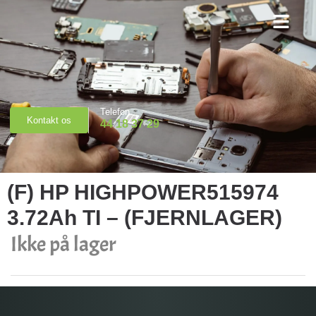
Priser & Booking
Telefon
Kontakt os
44 18 37 29
(F) HP HIGHPOWER515974
3.72Ah TI – (FJERNLAGER)
Ikke på lager