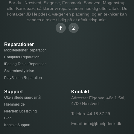
Bor du i Næstved, Slagelse, Fensmark, Sandved, Mogenstrup
eller Karrebæk, så klarer vi reparationen hos dig efter aftale. Du
kontakter JB Helpdesk, vælger en placering, og en tekniker kan
sendes direkte til dig på et aftalt tidspunkt.
Reparationer
Mobiltelefoner Reparation
Computer Reparation
iPad og Tablet Reperation
Skærmbeskyttelse
PlayStation Reparation
Support
Kontakt
Ofte stillede spørgsmål
Adresse: Figenvej 46c 1 Sal,
4700 Næstved.
Hjemmeside
Netværk Opsætning
Telefon:
44 18 37 29
Blog
Email:
info@jbhelpdesk.dk
Kontakt Support