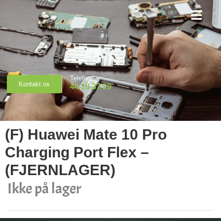
Priser & Booking
Telefon
Kontakt os
44 18 37 29
(F) Huawei Mate 10 Pro
Charging Port Flex –
(FJERNLAGER)
Ikke på lager