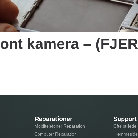
 front kamera – (F
Reparationer
Support
Mobiltelefoner Reparation
Ofte stilled
Computer Reparation
Hjemmeside