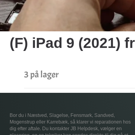
(F) iPad 9 (2021)
3 på lager
Bor du i Næstved, Slagelse, Fensmark, Sandved,
Mogenstrup eller Karrebæk, så klarer vi reparationen hos
dig efter aftale. Du kontakter JB Helpdesk, vælger en