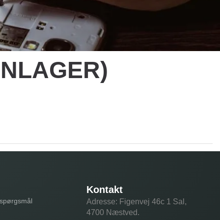
JERNLAGER)
Kontakt
e spørgsmål
Adresse: Figenvej 46c 1 Sal,
4700 Næstved.