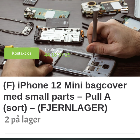
Priser & Booking
Telefon
Kontakt os
44 18 37 29
(F) iPhone 12 Mini bagcover
med small parts – Pull A
(sort) – (FJERNLAGER)
2 på lager