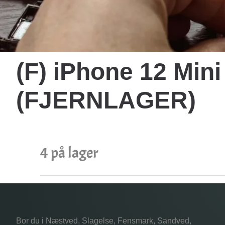
(F) iPhone 12 Mini
(FJERNLAGER)
4 på lager
Bor du i Næstved, Slagelse, Fensmark, Sandved,