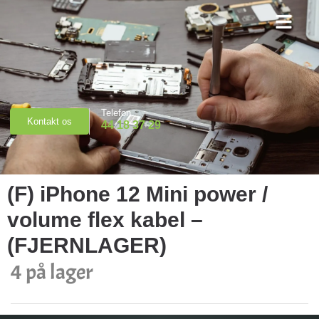
Priser & Booking
Telefon
Kontakt os
44 18 37 29
(F) iPhone 12 Mini power /
volume flex kabel –
(FJERNLAGER)
4 på lager