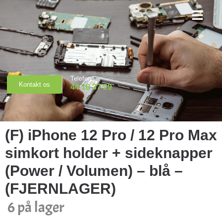
Priser & Booking
Telefon
Kontakt os
44 18 37 29
(F) iPhone 12 Pro / 12 Pro Max
simkort holder + sideknapper
(Power / Volumen) – blå –
(FJERNLAGER)
6 på lager