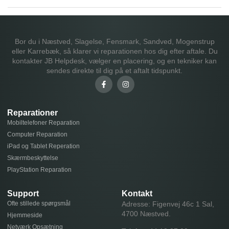
Bor du i Næstved, Slagelse, Fensmark, Sandved, Mogenstrup
eller Karrebæk, så klarer vi reparationen hos dig efter aftale. Du
kontakter JB Helpdesk, vælger en placering, og en tekniker kan
sendes direkte til dig på et aftalt tidspunkt.
Reparationer
Mobiltelefoner Reparation
Computer Reparation
iPad og Tablet Reperation
Skærmbeskyttelse
PlayStation Reparation
Support
Kontakt
Ofte stillede spørgsmål
Adresse: Figenvej 46c 1 Sal,
4700 Næstved.
Hjemmeside
Netværk Opsætning