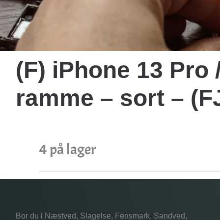
(F) iPhone 13 Pro
ramme – sort – 
4 på lager
Bor du i Næstved, Slagelse, Fensmark, Sandved,