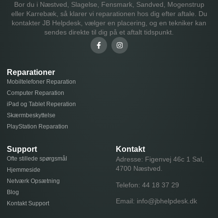
Bor du i Næstved, Slagelse, Fensmark, Sandved, Mogenstrup
eller Karrebæk, så klarer vi reparationen hos dig efter aftale. Du
kontakter JB Helpdesk, vælger en placering, og en tekniker kan
sendes direkte til dig på et aftalt tidspunkt.
Reparationer
Mobiltelefoner Reparation
Computer Reparation
iPad og Tablet Reperation
Skærmbeskyttelse
PlayStation Reparation
Support
Kontakt
Ofte stillede spørgsmål
Adresse: Figenvej 46c 1 Sal,
4700 Næstved.
Hjemmeside
Netværk Opsætning
Telefon:
44 18 37 29
Blog
Email:
info@jbhelpdesk.dk
Kontakt Support