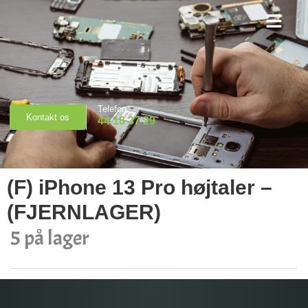
Priser & Booking
Telefon
Kontakt os
44 18 37 29
(F) iPhone 13 Pro højtaler –
(FJERNLAGER)
5 på lager