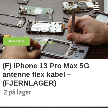
Priser & Booking
Telefon
Kontakt os
44 18 37 29
(F) iPhone 13 Pro Max 5G
antenne flex kabel –
(FJERNLAGER)
2 på lager