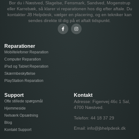
Bor du i Næstved, Slagelse, Fensmark, Sandved, Mogenstrup
eller Karrebæk, så klarer vi reparationen hos dig efter aftale. Du
kontakter JB Helpdesk, vælger en placering, og en tekniker kan
sendes direkte til dig på et aftalt tidspunkt.
Reparationer
Mobiltelefoner Reparation
Computer Reparation
iPad og Tablet Reperation
Skærmbeskyttelse
PlayStation Reparation
Support
Kontakt
Ofte stillede spørgsmål
Adresse: Figenvej 46c 1 Sal,
4700 Næstved.
Hjemmeside
Netværk Opsætning
Telefon:
44 18 37 29
Blog
Email:
info@jbhelpdesk.dk
Kontakt Support