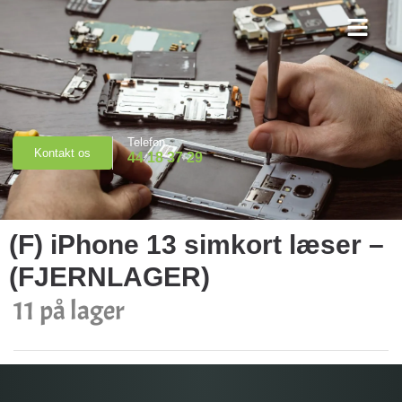
Priser & Booking
Telefon
Kontakt os
44 18 37 29
(F) iPhone 13 simkort læser –
(FJERNLAGER)
11 på lager