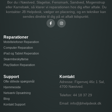
Bor du i Næstved, Slagelse, Fensmark, Sandved, Mogenstrup
eller Karrebæk, så klarer vi reparationen hos dig efter aftale. Du
kontakter JB Helpdesk, vælger en placering, og en tekniker kan
sendes direkte til dig på et aftalt tidspunkt.
Reparationer
Mobiltelefoner Reparation
Computer Reparation
iPad og Tablet Reperation
Skærmbeskyttelse
PlayStation Reparation
Support
Kontakt
Ofte stillede spørgsmål
Adresse: Figenvej 46c 1 Sal,
4700 Næstved.
Hjemmeside
Netværk Opsætning
Telefon:
44 18 37 29
Blog
Email:
info@jbhelpdesk.dk
Kontakt Support