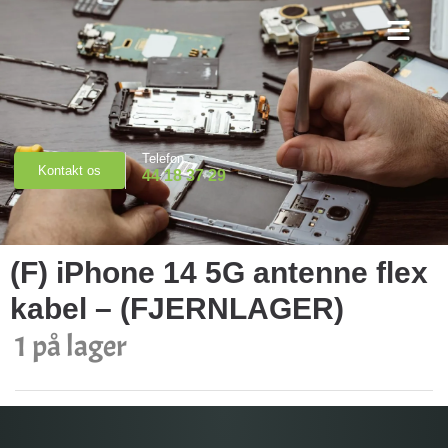
Priser & Booking
Telefon
Kontakt os
44 18 37 29
(F) iPhone 14 5G antenne flex
kabel – (FJERNLAGER)
1 på lager