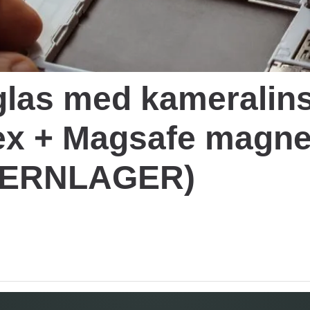
glas med kameralins
ex + Magsafe magnet
(FJERNLAGER)