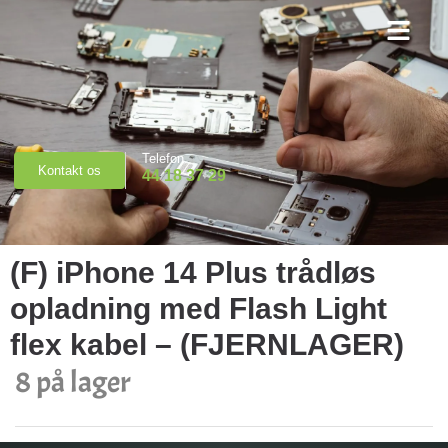
Priser & Booking
Telefon
Kontakt os
44 18 37 29
(F) iPhone 14 Plus trådløs
opladning med Flash Light
flex kabel – (FJERNLAGER)
8 på lager