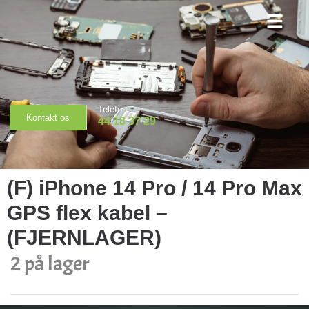
Priser & Booking
Telefon
Kontakt os
44 18 37 29
(F) iPhone 14 Pro / 14 Pro Max
GPS flex kabel –
(FJERNLAGER)
2 på lager