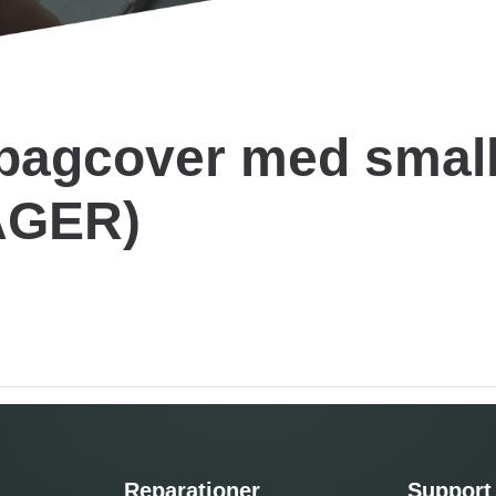
 bagcover med small 
AGER)
Reparationer
Support