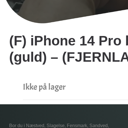
(F) iPhone 14 Pro
(guld) – (FJERNL
Ikke på lager
Bor du i Næstved, Slagelse, Fensmark, Sandved,