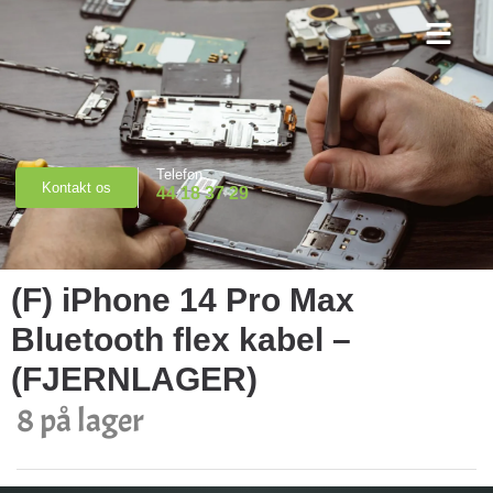
Priser & Booking
Telefon
Kontakt os
44 18 37 29
(F) iPhone 14 Pro Max
Bluetooth flex kabel –
(FJERNLAGER)
8 på lager