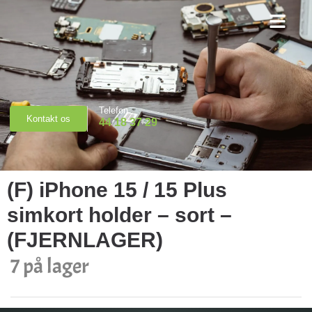
Priser & Booking
Telefon
Kontakt os
44 18 37 29
(F) iPhone 15 / 15 Plus
simkort holder – sort –
(FJERNLAGER)
7 på lager