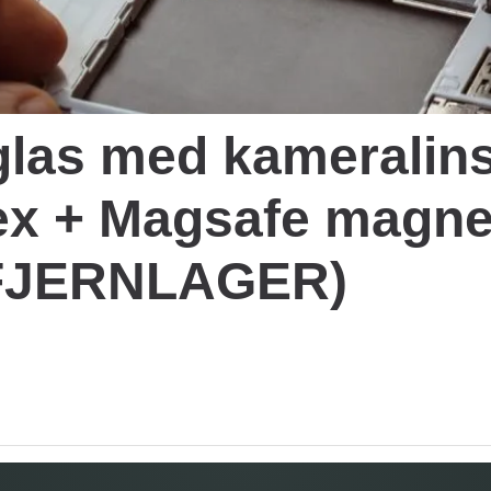
glas med kameralins
ex + Magsafe magnet
 (FJERNLAGER)