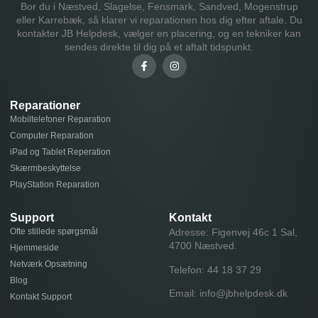
Bor du i Næstved, Slagelse, Fensmark, Sandved, Mogenstrup
eller Karrebæk, så klarer vi reparationen hos dig efter aftale. Du
kontakter JB Helpdesk, vælger en placering, og en tekniker kan
sendes direkte til dig på et aftalt tidspunkt.
Reparationer
Mobiltelefoner Reparation
Computer Reparation
iPad og Tablet Reperation
Skærmbeskyttelse
PlayStation Reparation
Support
Kontakt
Ofte stillede spørgsmål
Adresse: Figenvej 46c 1 Sal,
4700 Næstved.
Hjemmeside
Netværk Opsætning
Telefon:
44 18 37 29
Blog
Email:
info@jbhelpdesk.dk
Kontakt Support