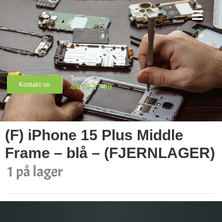
Priser & Booking
Telefon
Kontakt os
44 18 37 29
(F) iPhone 15 Plus Middle
Frame – blå – (FJERNLAGER)
1 på lager