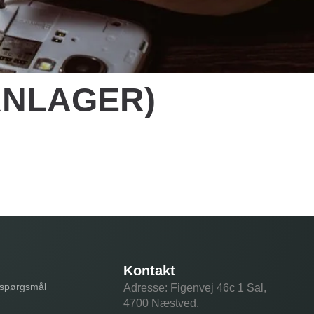
JERNLAGER)
Kontakt
e spørgsmål
Adresse: Figenvej 46c 1 Sal,
4700 Næstved.