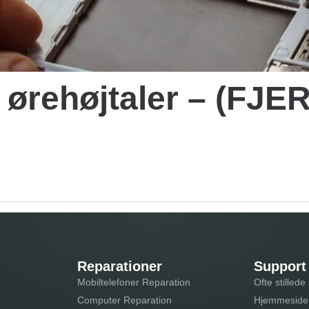
s ørehøjtaler – (F
Reparationer
Support
Mobiltelefoner Reparation
Ofte stilled
Computer Reparation
Hjemmeside