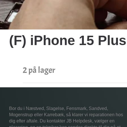
(F) iPhone 15 Plu
2 på lager
Bor du i Næstved, Slagelse, Fensmark, Sandved,
Mogenstrup eller Karrebæk, så klarer vi reparationen hos
dig efter aftale. Du kontakter JB Helpdesk, vælger en