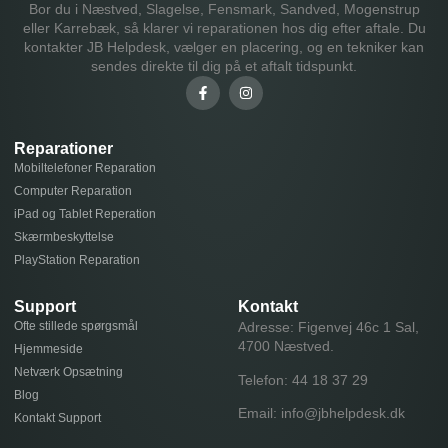
Bor du i Næstved, Slagelse, Fensmark, Sandved, Mogenstrup
eller Karrebæk, så klarer vi reparationen hos dig efter aftale. Du
kontakter JB Helpdesk, vælger en placering, og en tekniker kan
sendes direkte til dig på et aftalt tidspunkt.
Reparationer
Mobiltelefoner Reparation
Computer Reparation
iPad og Tablet Reperation
Skærmbeskyttelse
PlayStation Reparation
Support
Kontakt
Ofte stillede spørgsmål
Adresse: Figenvej 46c 1 Sal,
4700 Næstved.
Hjemmeside
Netværk Opsætning
Telefon:
44 18 37 29
Blog
Email:
info@jbhelpdesk.dk
Kontakt Support