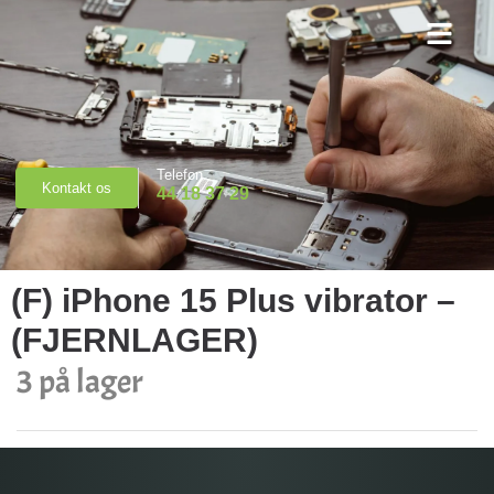
Priser & Booking
Telefon
Kontakt os
44 18 37 29
(F) iPhone 15 Plus vibrator –
(FJERNLAGER)
3 på lager