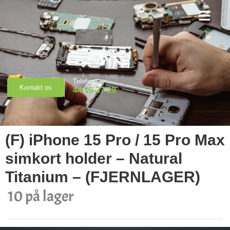
Priser & Booking
Telefon
Kontakt os
44 18 37 29
(F) iPhone 15 Pro / 15 Pro Max
simkort holder – Natural
Titanium – (FJERNLAGER)
10 på lager